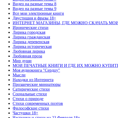
Видео на разные темы 8
Видео на разные темы 9
Все мои электронные книги
Двустишия и фразы 18+
ИНТЕРНЕТ МАГАЗИНЫ, ГДЕ МОЖНО СКАЧАТЬ МО
Иронические стихи
Лирика городская
Лирика гражданская
Лирика деревенская
Лирика историческая
Любовная лирика
Любовная проза
Мир души
МОИ ПЕЧАТНЫЕ КНИГИ И ГДЕ ИХ МОЖНО КУПИТ
Моя аудиокнига "Сердцу"
Мысли
Находки из Интернета
Прозаические миниатюры
Сатирические стихи
Социальные стихи
Стихи о природе
Стихи современных поэтов
Философские стихи
Частушки 18+
Частушки и стихи на 23 Февраля 18+