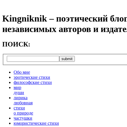
Kingniknik – поэтический бло
независимых авторов и издат
ПОИСК:
Обо мне
эротические стихи
философские стихи
мир
души
лирика
любовная
cтихи
о природе
частушки
юмористические стихи