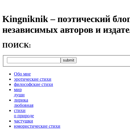
Kingniknik – поэтический бло
независимых авторов и издат
ПОИСК:
Обо мне
эротические стихи
философские стихи
мир
души
лирика
любовная
cтихи
о природе
частушки
юмористические стихи