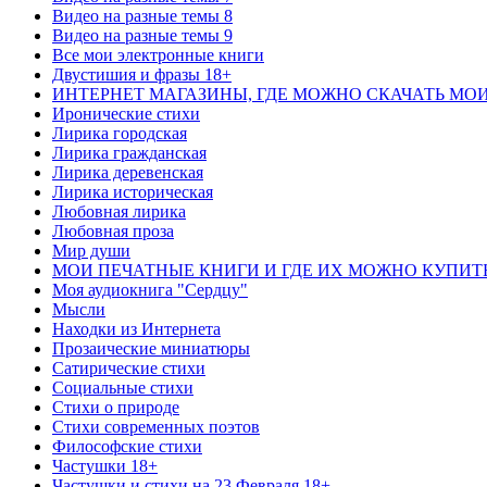
Видео на разные темы 8
Видео на разные темы 9
Все мои электронные книги
Двустишия и фразы 18+
ИНТЕРНЕТ МАГАЗИНЫ, ГДЕ МОЖНО СКАЧАТЬ МО
Иронические стихи
Лирика городская
Лирика гражданская
Лирика деревенская
Лирика историческая
Любовная лирика
Любовная проза
Мир души
МОИ ПЕЧАТНЫЕ КНИГИ И ГДЕ ИХ МОЖНО КУПИТ
Моя аудиокнига "Сердцу"
Мысли
Находки из Интернета
Прозаические миниатюры
Сатирические стихи
Социальные стихи
Стихи о природе
Стихи современных поэтов
Философские стихи
Частушки 18+
Частушки и стихи на 23 Февраля 18+