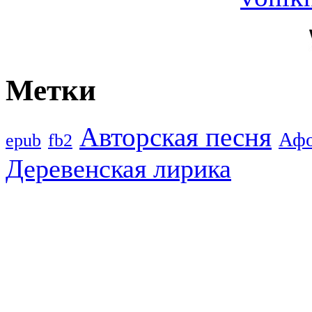
Метки
Авторская песня
Аф
epub
fb2
Деревенская лирика