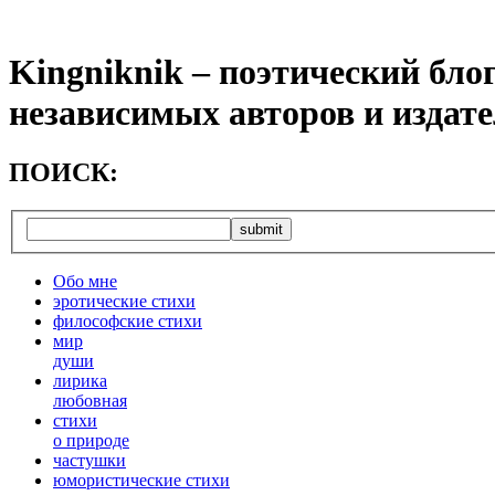
Kingniknik – поэтический бло
независимых авторов и издат
ПОИСК:
Обо мне
эротические стихи
философские стихи
мир
души
лирика
любовная
cтихи
о природе
частушки
юмористические стихи