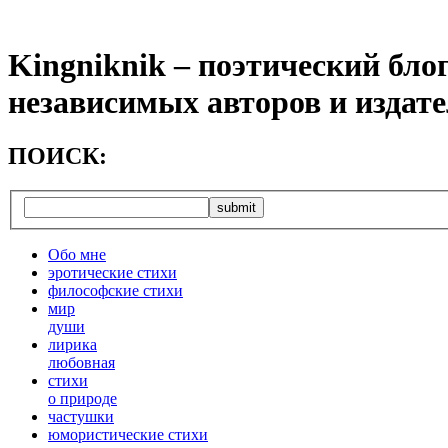
Kingniknik – поэтический бло
независимых авторов и издат
ПОИСК:
Обо мне
эротические стихи
философские стихи
мир
души
лирика
любовная
cтихи
о природе
частушки
юмористические стихи