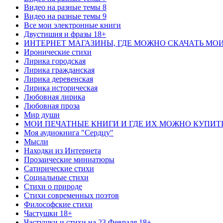
Видео на разные темы 8
Видео на разные темы 9
Все мои электронные книги
Двустишия и фразы 18+
ИНТЕРНЕТ МАГАЗИНЫ, ГДЕ МОЖНО СКАЧАТЬ МО
Иронические стихи
Лирика городская
Лирика гражданская
Лирика деревенская
Лирика историческая
Любовная лирика
Любовная проза
Мир души
МОИ ПЕЧАТНЫЕ КНИГИ И ГДЕ ИХ МОЖНО КУПИТ
Моя аудиокнига "Сердцу"
Мысли
Находки из Интернета
Прозаические миниатюры
Сатирические стихи
Социальные стихи
Стихи о природе
Стихи современных поэтов
Философские стихи
Частушки 18+
Частушки и стихи на 23 Февраля 18+