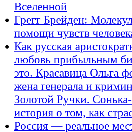
Вселенной
Грегг Брейден: Молеку
помощи чувств человек
Как русская аристократ
любовь прибыльным биз
это. Красавица Ольга 
жена генерала и крими
Золотой Ручки. Сонька-
история о том, как стра
Россия — реальное мест