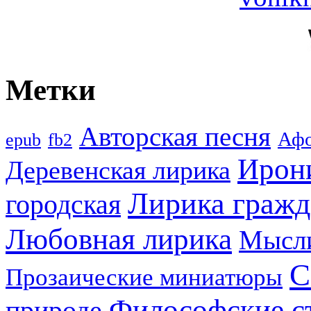
Метки
Авторская песня
Аф
epub
fb2
Ирон
Деревенская лирика
Лирика гражд
городская
Любовная лирика
Мысл
С
Прозаические миниатюры
Философские с
природе