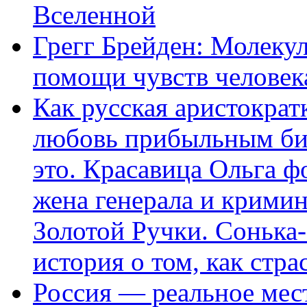
Вселенной
Грегг Брейден: Молеку
помощи чувств человек
Как русская аристократ
любовь прибыльным биз
это. Красавица Ольга 
жена генерала и крими
Золотой Ручки. Сонька-
история о том, как стра
Россия — реальное мест