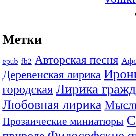
Метки
Авторская песня
Аф
epub
fb2
Ирон
Деревенская лирика
Лирика гражд
городская
Любовная лирика
Мысл
С
Прозаические миниатюры
Философские с
природе