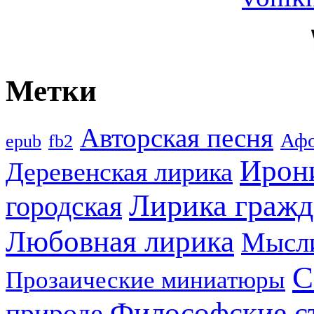
Метки
Авторская песня
Аф
epub
fb2
Ирон
Деревенская лирика
Лирика гражд
городская
Любовная лирика
Мысл
С
Прозаические миниатюры
Философские с
природе