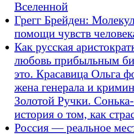
Вселенной
Грегг Брейден: Молеку
помощи чувств человек
Как русская аристократ
любовь прибыльным биз
это. Красавица Ольга 
жена генерала и крими
Золотой Ручки. Сонька-
история о том, как стра
Россия — реальное мест