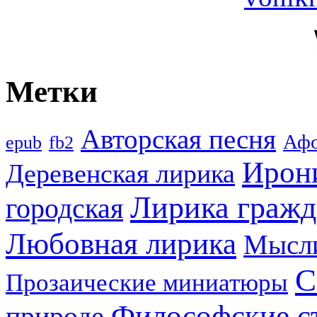
Метки
Авторская песня
Аф
epub
fb2
Ирон
Деревенская лирика
Лирика гражд
городская
Любовная лирика
Мысл
С
Прозаические миниатюры
Философские с
природе