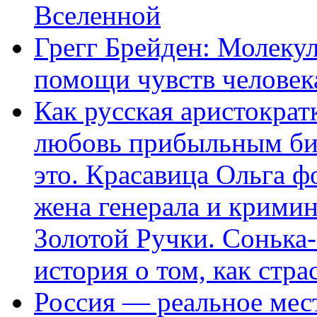
Вселенной
Грегг Брейден: Молеку
помощи чувств человек
Как русская аристократ
любовь прибыльным биз
это. Красавица Ольга 
жена генерала и крими
Золотой Ручки. Сонька-
история о том, как стра
Россия — реальное мест