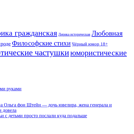
ика гражданская
Любовная
Лирика историческая
Философские стихи
ироде
Чёрный юмор 18+
отические частушки
юмористические
ими руками
ца Ольга фон Штейн — дочь ювелира, жена генерала и
и довела
ьи с детьми просто послали куда подальше