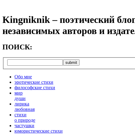
Kingniknik – поэтический бло
независимых авторов и издат
ПОИСК:
Обо мне
эротические стихи
философские стихи
мир
души
лирика
любовная
cтихи
о природе
частушки
юмористические стихи