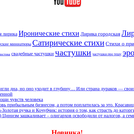
Лир
Иронические стихи
Лирика городская
я лирика
Сатирические стихи
Стихи о пр
еские миниатюры
частушки
эр
свадебные частушки
частушки про тещу
мистика
игли дна, но оно уходит в глубину… Или страна дураков — сво
ленной
ощи чувств человека
овь прибыльным бизнесом, а потом поплатилась за это. Красави
олотая ручка и Кочубчик: история о том, как страсть до каторг
) Цинизм зашкаливает – олигархов освободили от налогов, а сем
Новинка!