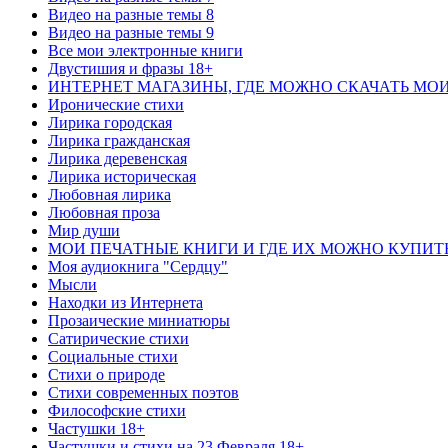
Видео на разные темы 8
Видео на разные темы 9
Все мои электронные книги
Двустишия и фразы 18+
ИНТЕРНЕТ МАГАЗИНЫ, ГДЕ МОЖНО СКАЧАТЬ МО
Иронические стихи
Лирика городская
Лирика гражданская
Лирика деревенская
Лирика историческая
Любовная лирика
Любовная проза
Мир души
МОИ ПЕЧАТНЫЕ КНИГИ И ГДЕ ИХ МОЖНО КУПИТ
Моя аудиокнига "Сердцу"
Мысли
Находки из Интернета
Прозаические миниатюры
Сатирические стихи
Социальные стихи
Стихи о природе
Стихи современных поэтов
Философские стихи
Частушки 18+
Частушки и стихи на 23 Февраля 18+