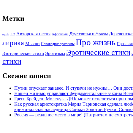
Метки
Авторская песня
Двустишья и фразы
Деревенска
Афоризмы
epub
fb2
Про жизнь
лирика
Мысли
Прозаич
Новогодние эротизмы
Эротические стихи
Эротизмы
Эзотерические стихи
стихи
Свежие записи
Путин опускает занавес. И стукачи не нужны… Они дост
Нашей жизнью управляют фундаментальные законы Все
Грегг Брейден: Молекула ДНК может исцелиться при пом
Как русская аристократка Мария Тарновская сделала люб
криминальная наследница Соньки Золотой Ручки. Сонька-З
Россия — реальное место в мире! (Патриотам не смотреть