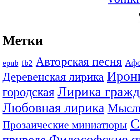
Метки
Авторская песня
Аф
epub
fb2
Ирон
Деревенская лирика
Лирика гражд
городская
Любовная лирика
Мысл
С
Прозаические миниатюры
Философские с
природе