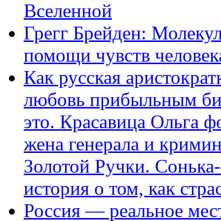
Вселенной
Грегг Брейден: Молеку
помощи чувств человек
Как русская аристократ
любовь прибыльным биз
это. Красавица Ольга 
жена генерала и крими
Золотой Ручки. Сонька-
история о том, как стра
Россия — реальное мест