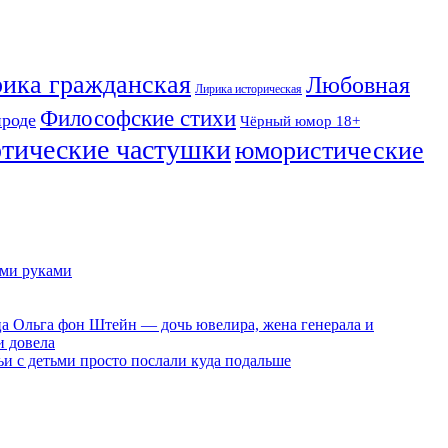
ика гражданская
Любовная
Лирика историческая
Философские стихи
ироде
Чёрный юмор 18+
отические частушки
юмористические
ими руками
ца Ольга фон Штейн — дочь ювелира, жена генерала и
и довела
ьи с детьми просто послали куда подальше