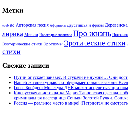
Метки
Авторская песня
Двустишья и фразы
Деревенска
Афоризмы
epub
fb2
Про жизнь
лирика
Мысли
Прозаич
Новогодние эротизмы
Эротические стихи
Эротизмы
Эзотерические стихи
стихи
Свежие записи
Путин опускает занавес. И стукачи не нужны… Они дост
Нашей жизнью управляют фундаментальные законы Все
Грегг Брейден: Молекула ДНК может исцелиться при пом
Как русская аристократка Мария Тарновская сделала люб
криминальная наследница Соньки Золотой Ручки. Сонька-З
Россия — реальное место в мире! (Патриотам не смотреть