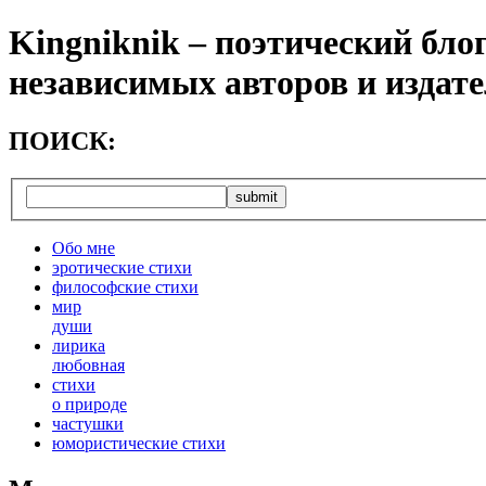
Kingniknik – поэтический бло
независимых авторов и издат
ПОИСК:
Обо мне
эротические стихи
философские стихи
мир
души
лирика
любовная
cтихи
о природе
частушки
юмористические стихи