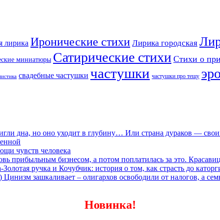
Лир
Иронические стихи
Лирика городская
я лирика
Сатирические стихи
Стихи о пр
еские миниатюры
частушки
эр
свадебные частушки
частушки про тещу
мистика
игли дна, но оно уходит в глубину… Или страна дураков — сво
ленной
ощи чувств человека
овь прибыльным бизнесом, а потом поплатилась за это. Красави
олотая ручка и Кочубчик: история о том, как страсть до каторг
) Цинизм зашкаливает – олигархов освободили от налогов, а сем
Новинка!