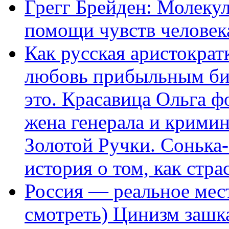
Грегг Брейден: Молеку
помощи чувств человек
Как русская аристократ
любовь прибыльным биз
это. Красавица Ольга 
жена генерала и крими
Золотой Ручки. Сонька-
история о том, как стра
Россия — реальное мест
смотреть) Цинизм зашка