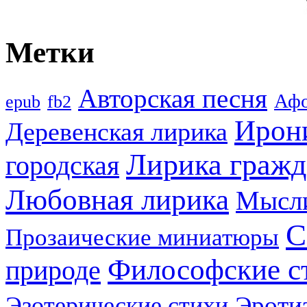
Метки
Авторская песня
Аф
epub
fb2
Ирон
Деревенская лирика
Лирика гражд
городская
Любовная лирика
Мысл
С
Прозаические миниатюры
Философские с
природе
Эроти
Эзотерические стихи