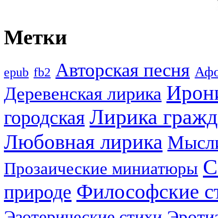
Метки
Авторская песня
Аф
epub
fb2
Ирон
Деревенская лирика
Лирика гражд
городская
Любовная лирика
Мысл
С
Прозаические миниатюры
Философские с
природе
Эроти
Эзотерические стихи