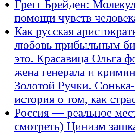
Грегг Брейден: Молеку
помощи чувств человек
Как русская аристократ
любовь прибыльным биз
это. Красавица Ольга 
жена генерала и крими
Золотой Ручки. Сонька-
история о том, как стра
Россия — реальное мест
смотреть) Цинизм зашка