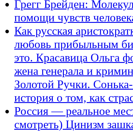
Грегг Брейден: Молеку
помощи чувств человек
Как русская аристократ
любовь прибыльным биз
это. Красавица Ольга 
жена генерала и крими
Золотой Ручки. Сонька-
история о том, как стра
Россия — реальное мест
смотреть) Цинизм зашка