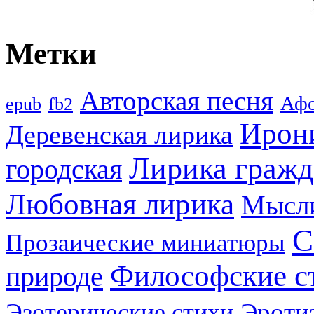
Метки
Авторская песня
Аф
epub
fb2
Ирон
Деревенская лирика
Лирика гражд
городская
Любовная лирика
Мысл
С
Прозаические миниатюры
Философские с
природе
Эроти
Эзотерические стихи