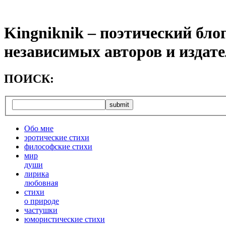
Kingniknik – поэтический бло
независимых авторов и издат
ПОИСК:
Обо мне
эротические стихи
философские стихи
мир
души
лирика
любовная
cтихи
о природе
частушки
юмористические стихи