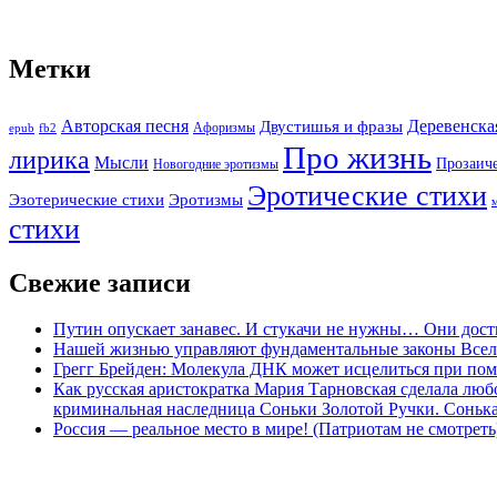
Метки
Авторская песня
Двустишья и фразы
Деревенска
Афоризмы
epub
fb2
Про жизнь
лирика
Мысли
Прозаич
Новогодние эротизмы
Эротические стихи
Эротизмы
Эзотерические стихи
стихи
Свежие записи
Путин опускает занавес. И стукачи не нужны… Они дост
Нашей жизнью управляют фундаментальные законы Все
Грегг Брейден: Молекула ДНК может исцелиться при пом
Как русская аристократка Мария Тарновская сделала люб
криминальная наследница Соньки Золотой Ручки. Сонька-З
Россия — реальное место в мире! (Патриотам не смотреть