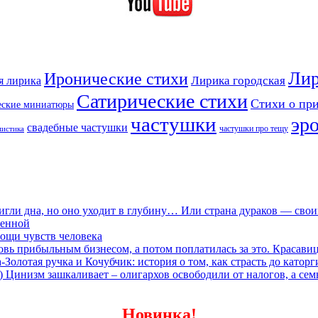
Лир
Иронические стихи
Лирика городская
я лирика
Сатирические стихи
Стихи о пр
еские миниатюры
частушки
эр
свадебные частушки
частушки про тещу
мистика
игли дна, но оно уходит в глубину… Или страна дураков — сво
ленной
ощи чувств человека
овь прибыльным бизнесом, а потом поплатилась за это. Красави
олотая ручка и Кочубчик: история о том, как страсть до каторг
) Цинизм зашкаливает – олигархов освободили от налогов, а сем
Новинка!