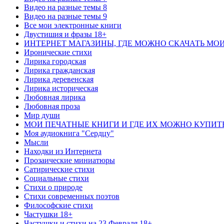
Видео на разные темы 8
Видео на разные темы 9
Все мои электронные книги
Двустишия и фразы 18+
ИНТЕРНЕТ МАГАЗИНЫ, ГДЕ МОЖНО СКАЧАТЬ МО
Иронические стихи
Лирика городская
Лирика гражданская
Лирика деревенская
Лирика историческая
Любовная лирика
Любовная проза
Мир души
МОИ ПЕЧАТНЫЕ КНИГИ И ГДЕ ИХ МОЖНО КУПИТ
Моя аудиокнига "Сердцу"
Мысли
Находки из Интернета
Прозаические миниатюры
Сатирические стихи
Социальные стихи
Стихи о природе
Стихи современных поэтов
Философские стихи
Частушки 18+
Частушки и стихи на 23 Февраля 18+