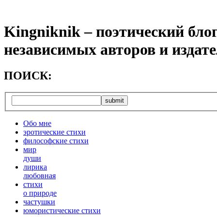
Kingniknik – поэтический бло
независимых авторов и издат
ПОИСК:
Обо мне
эротические стихи
философские стихи
мир
души
лирика
любовная
cтихи
о природе
частушки
юмористические стихи