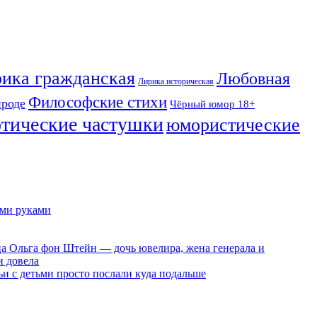
ика гражданская
Любовная
Лирика историческая
Философские стихи
ироде
Чёрный юмор 18+
отические частушки
юмористические
ими руками
ца Ольга фон Штейн — дочь ювелира, жена генерала и
и довела
ьи с детьми просто послали куда подальше