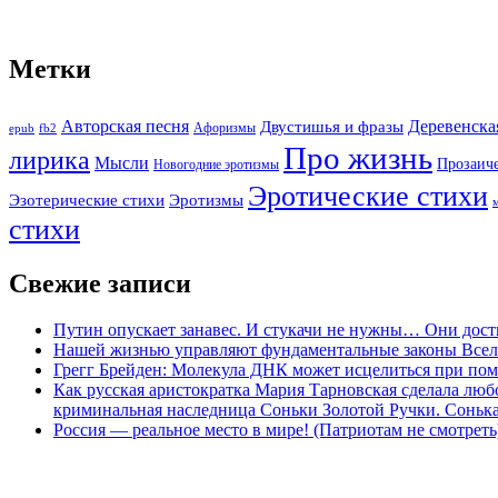
Метки
Авторская песня
Двустишья и фразы
Деревенска
Афоризмы
epub
fb2
Про жизнь
лирика
Мысли
Прозаич
Новогодние эротизмы
Эротические стихи
Эротизмы
Эзотерические стихи
стихи
Свежие записи
Путин опускает занавес. И стукачи не нужны… Они дост
Нашей жизнью управляют фундаментальные законы Все
Грегг Брейден: Молекула ДНК может исцелиться при пом
Как русская аристократка Мария Тарновская сделала люб
криминальная наследница Соньки Золотой Ручки. Сонька-З
Россия — реальное место в мире! (Патриотам не смотреть