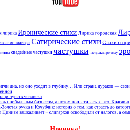
Лир
Иронические стихи
Лирика городская
я лирика
Сатирические стихи
Стихи о пр
еские миниатюры
частушки
эр
свадебные частушки
частушки про тещу
мистика
игли дна, но оно уходит в глубину… Или страна дураков — сво
ленной
ощи чувств человека
овь прибыльным бизнесом, а потом поплатилась за это. Красави
олотая ручка и Кочубчик: история о том, как страсть до каторг
) Цинизм зашкаливает – олигархов освободили от налогов, а сем
Новинка!