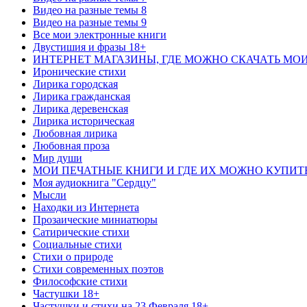
Видео на разные темы 8
Видео на разные темы 9
Все мои электронные книги
Двустишия и фразы 18+
ИНТЕРНЕТ МАГАЗИНЫ, ГДЕ МОЖНО СКАЧАТЬ МО
Иронические стихи
Лирика городская
Лирика гражданская
Лирика деревенская
Лирика историческая
Любовная лирика
Любовная проза
Мир души
МОИ ПЕЧАТНЫЕ КНИГИ И ГДЕ ИХ МОЖНО КУПИТ
Моя аудиокнига "Сердцу"
Мысли
Находки из Интернета
Прозаические миниатюры
Сатирические стихи
Социальные стихи
Стихи о природе
Стихи современных поэтов
Философские стихи
Частушки 18+
Частушки и стихи на 23 Февраля 18+