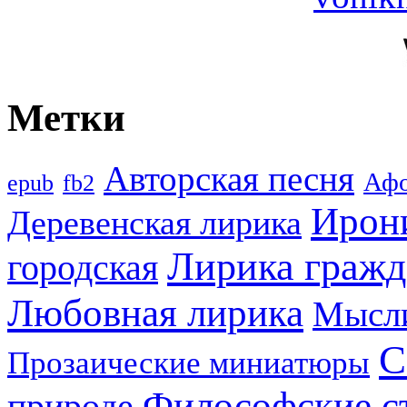
Метки
Авторская песня
Аф
epub
fb2
Ирон
Деревенская лирика
Лирика гражд
городская
Любовная лирика
Мысл
С
Прозаические миниатюры
Философские с
природе