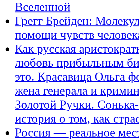
Вселенной
Грегг Брейден: Молеку
помощи чувств человек
Как русская аристократ
любовь прибыльным биз
это. Красавица Ольга 
жена генерала и крими
Золотой Ручки. Сонька-
история о том, как стра
Россия — реальное мест