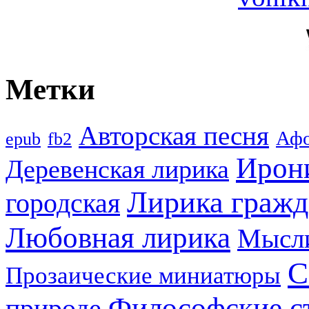
Метки
Авторская песня
Аф
epub
fb2
Ирон
Деревенская лирика
Лирика гражд
городская
Любовная лирика
Мысл
С
Прозаические миниатюры
Философские с
природе