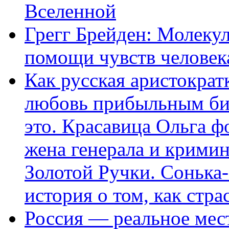
Вселенной
Грегг Брейден: Молеку
помощи чувств человек
Как русская аристократ
любовь прибыльным биз
это. Красавица Ольга 
жена генерала и крими
Золотой Ручки. Сонька-
история о том, как стра
Россия — реальное мест