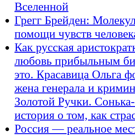
Вселенной
Грегг Брейден: Молеку
помощи чувств человек
Как русская аристократ
любовь прибыльным биз
это. Красавица Ольга 
жена генерала и крими
Золотой Ручки. Сонька-
история о том, как стра
Россия — реальное мест