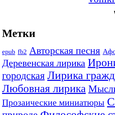
Метки
Авторская песня
Аф
epub
fb2
Ирон
Деревенская лирика
Лирика гражд
городская
Любовная лирика
Мысл
С
Прозаические миниатюры
Философские с
природе