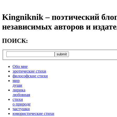
Kingniknik – поэтический бло
независимых авторов и издат
ПОИСК:
Обо мне
эротические стихи
философские стихи
мир
души
лирика
любовная
cтихи
о природе
частушки
юмористические стихи