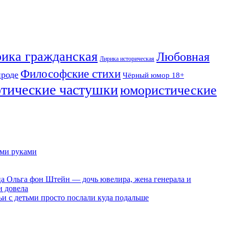
ика гражданская
Любовная
Лирика историческая
Философские стихи
ироде
Чёрный юмор 18+
отические частушки
юмористические
ими руками
ца Ольга фон Штейн — дочь ювелира, жена генерала и
и довела
ьи с детьми просто послали куда подальше