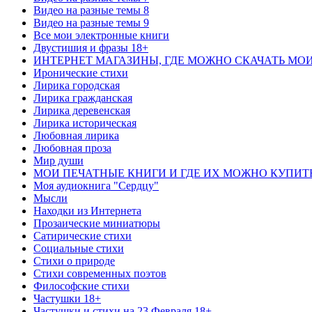
Видео на разные темы 8
Видео на разные темы 9
Все мои электронные книги
Двустишия и фразы 18+
ИНТЕРНЕТ МАГАЗИНЫ, ГДЕ МОЖНО СКАЧАТЬ МО
Иронические стихи
Лирика городская
Лирика гражданская
Лирика деревенская
Лирика историческая
Любовная лирика
Любовная проза
Мир души
МОИ ПЕЧАТНЫЕ КНИГИ И ГДЕ ИХ МОЖНО КУПИТ
Моя аудиокнига "Сердцу"
Мысли
Находки из Интернета
Прозаические миниатюры
Сатирические стихи
Социальные стихи
Стихи о природе
Стихи современных поэтов
Философские стихи
Частушки 18+
Частушки и стихи на 23 Февраля 18+