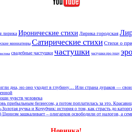
Лир
Иронические стихи
Лирика городская
я лирика
Сатирические стихи
Стихи о пр
еские миниатюры
частушки
эр
свадебные частушки
частушки про тещу
мистика
игли дна, но оно уходит в глубину… Или страна дураков — сво
ленной
ощи чувств человека
овь прибыльным бизнесом, а потом поплатилась за это. Красави
олотая ручка и Кочубчик: история о том, как страсть до каторг
) Цинизм зашкаливает – олигархов освободили от налогов, а сем
Новинка!