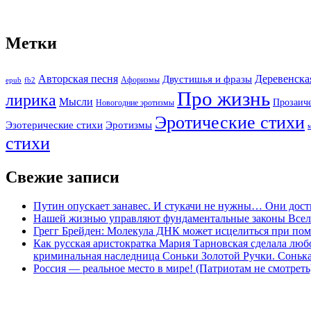
Метки
Авторская песня
Двустишья и фразы
Деревенска
Афоризмы
epub
fb2
Про жизнь
лирика
Мысли
Прозаич
Новогодние эротизмы
Эротические стихи
Эротизмы
Эзотерические стихи
стихи
Свежие записи
Путин опускает занавес. И стукачи не нужны… Они дост
Нашей жизнью управляют фундаментальные законы Все
Грегг Брейден: Молекула ДНК может исцелиться при пом
Как русская аристократка Мария Тарновская сделала люб
криминальная наследница Соньки Золотой Ручки. Сонька-З
Россия — реальное место в мире! (Патриотам не смотреть