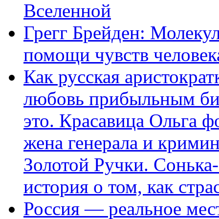
Вселенной
Грегг Брейден: Молеку
помощи чувств человек
Как русская аристократ
любовь прибыльным биз
это. Красавица Ольга 
жена генерала и крими
Золотой Ручки. Сонька-
история о том, как стра
Россия — реальное мест