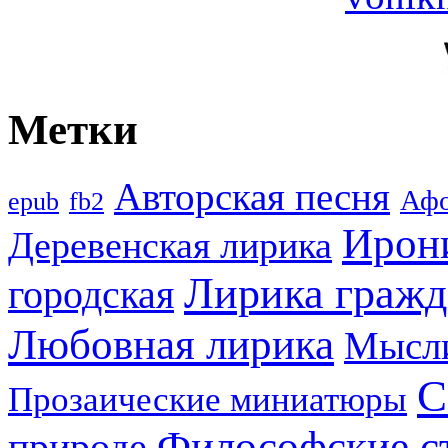
Метки
Авторская песня
Аф
epub
fb2
Ирон
Деревенская лирика
Лирика гражд
городская
Любовная лирика
Мысл
С
Прозаические миниатюры
Философские с
природе