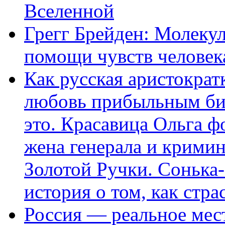
Вселенной
Грегг Брейден: Молеку
помощи чувств человек
Как русская аристократ
любовь прибыльным биз
это. Красавица Ольга 
жена генерала и крими
Золотой Ручки. Сонька-
история о том, как стра
Россия — реальное мест