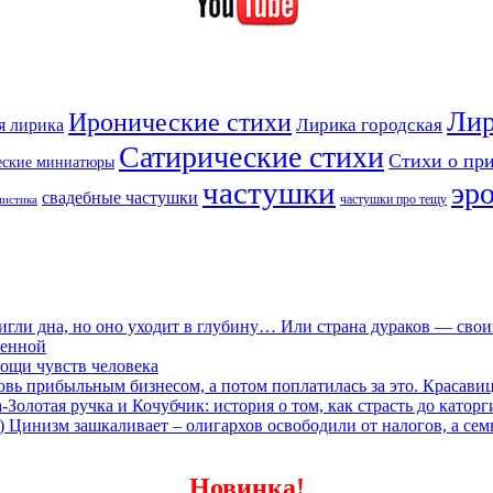
Лир
Иронические стихи
Лирика городская
я лирика
Сатирические стихи
Стихи о пр
еские миниатюры
частушки
эр
свадебные частушки
частушки про тещу
мистика
игли дна, но оно уходит в глубину… Или страна дураков — сво
ленной
ощи чувств человека
овь прибыльным бизнесом, а потом поплатилась за это. Красави
олотая ручка и Кочубчик: история о том, как страсть до каторг
) Цинизм зашкаливает – олигархов освободили от налогов, а сем
Новинка!