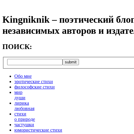
Kingniknik – поэтический бло
независимых авторов и издат
ПОИСК:
Обо мне
эротические стихи
философские стихи
мир
души
лирика
любовная
cтихи
о природе
частушки
юмористические стихи