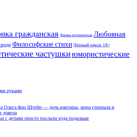
ика гражданская
Любовная
Лирика историческая
Философские стихи
ироде
Чёрный юмор 18+
отические частушки
юмористические
ими руками
ца Ольга фон Штейн — дочь ювелира, жена генерала и
и довела
ьи с детьми просто послали куда подальше