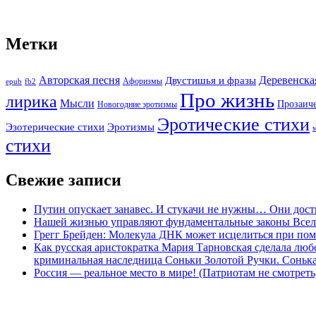
Метки
Авторская песня
Двустишья и фразы
Деревенска
Афоризмы
epub
fb2
Про жизнь
лирика
Мысли
Прозаич
Новогодние эротизмы
Эротические стихи
Эротизмы
Эзотерические стихи
стихи
Свежие записи
Путин опускает занавес. И стукачи не нужны… Они дост
Нашей жизнью управляют фундаментальные законы Все
Грегг Брейден: Молекула ДНК может исцелиться при пом
Как русская аристократка Мария Тарновская сделала люб
криминальная наследница Соньки Золотой Ручки. Сонька-З
Россия — реальное место в мире! (Патриотам не смотреть