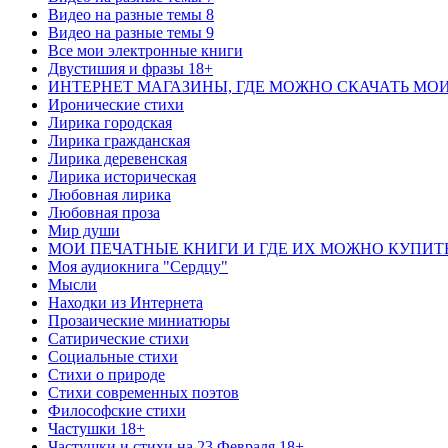
Видео на разные темы 8
Видео на разные темы 9
Все мои электронные книги
Двустишия и фразы 18+
ИНТЕРНЕТ МАГАЗИНЫ, ГДЕ МОЖНО СКАЧАТЬ МО
Иронические стихи
Лирика городская
Лирика гражданская
Лирика деревенская
Лирика историческая
Любовная лирика
Любовная проза
Мир души
МОИ ПЕЧАТНЫЕ КНИГИ И ГДЕ ИХ МОЖНО КУПИТ
Моя аудиокнига "Сердцу"
Мысли
Находки из Интернета
Прозаические миниатюры
Сатирические стихи
Социальные стихи
Стихи о природе
Стихи современных поэтов
Философские стихи
Частушки 18+
Частушки и стихи на 23 Февраля 18+