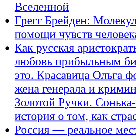
Вселенной
Грегг Брейден: Молеку
помощи чувств человек
Как русская аристократ
любовь прибыльным биз
это. Красавица Ольга 
жена генерала и крими
Золотой Ручки. Сонька-
история о том, как стра
Россия — реальное мест