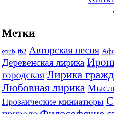
Метки
Авторская песня
Аф
epub
fb2
Ирон
Деревенская лирика
Лирика гражд
городская
Любовная лирика
Мысл
С
Прозаические миниатюры
Философские с
природе