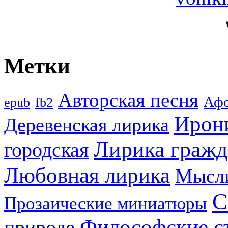
Метки
Авторская песня
Аф
epub
fb2
Ирон
Деревенская лирика
Лирика гражд
городская
Любовная лирика
Мысл
С
Прозаические миниатюры
Философские с
природе