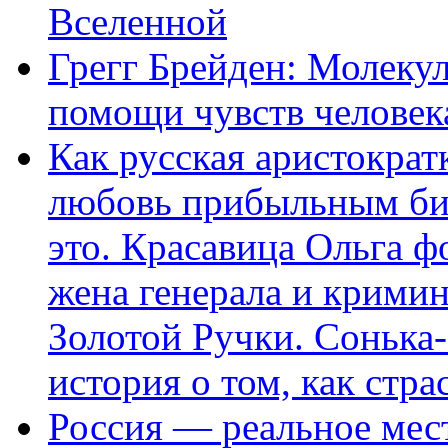
Вселенной
Грегг Брейден: Молеку
помощи чувств человек
Как русская аристократ
любовь прибыльным биз
это. Красавица Ольга 
жена генерала и крими
Золотой Ручки. Сонька-
история о том, как стра
Россия — реальное мест