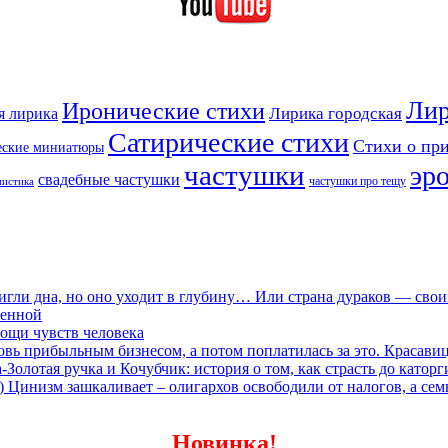
Лир
Иронические стихи
Лирика городская
я лирика
Сатирические стихи
Стихи о пр
еские миниатюры
частушки
эр
свадебные частушки
частушки про тещу
мистика
игли дна, но оно уходит в глубину… Или страна дураков — сво
ленной
ощи чувств человека
овь прибыльным бизнесом, а потом поплатилась за это. Красави
олотая ручка и Кочубчик: история о том, как страсть до каторг
) Цинизм зашкаливает – олигархов освободили от налогов, а сем
Новинка!