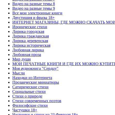
Видео на разные темы 8
Видео на разные темы 9
Все мои электронные книги
Двустишия и фразы 18+
ИНТЕРНЕТ МАГАЗИНЫ, ГДЕ МОЖНО СКАЧАТЬ МО
Иронические стихи
Лирика городская
Лирика гражданская
Лирика деревенская
Лирика историческая
Любовная лирика
Любовная проза
Мир души
МОИ ПЕЧАТНЫЕ КНИГИ И ГДЕ ИХ МОЖНО КУПИТ
Моя аудиокнига "Сердцу"
Мысли
Находки из Интернета
Прозаические миниатюры
Сатирические стихи
Социальные стихи
Стихи о природе
Стихи современных поэтов
Философские стихи
Частушки 18+
Частушки и стихи на 23 Февраля 18+