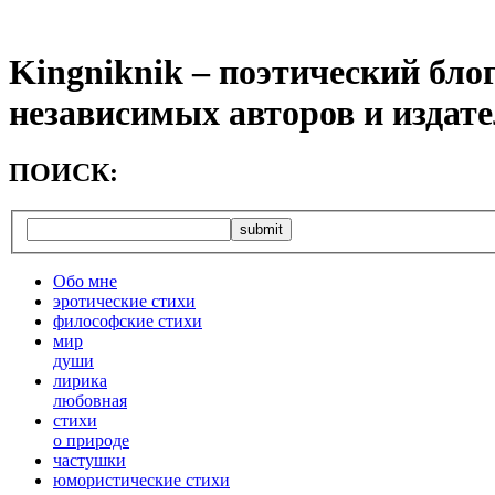
Kingniknik – поэтический бло
независимых авторов и издат
ПОИСК:
Обо мне
эротические стихи
философские стихи
мир
души
лирика
любовная
cтихи
о природе
частушки
юмористические стихи