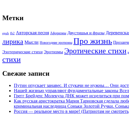
Метки
Авторская песня
Двустишья и фразы
Деревенска
Афоризмы
epub
fb2
Про жизнь
лирика
Мысли
Прозаич
Новогодние эротизмы
Эротические стихи
Эротизмы
Эзотерические стихи
стихи
Свежие записи
Путин опускает занавес. И стукачи не нужны… Они дост
Нашей жизнью управляют фундаментальные законы Все
Грегг Брейден: Молекула ДНК может исцелиться при пом
Как русская аристократка Мария Тарновская сделала люб
криминальная наследница Соньки Золотой Ручки. Сонька-З
Россия — реальное место в мире! (Патриотам не смотреть