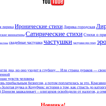
Лир
Иронические стихи
Лирика городская
я лирика
Сатирические стихи
Стихи о пр
еские миниатюры
частушки
эр
свадебные частушки
частушки про тещу
мистика
игли дна, но оно уходит в глубину… Или страна дураков — сво
ленной
ощи чувств человека
овь прибыльным бизнесом, а потом поплатилась за это. Красави
олотая ручка и Кочубчик: история о том, как страсть до каторг
) Цинизм зашкаливает – олигархов освободили от налогов, а сем
Новинка!