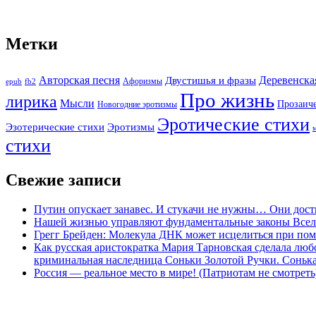
Метки
Авторская песня
Двустишья и фразы
Деревенска
Афоризмы
epub
fb2
Про жизнь
лирика
Мысли
Прозаич
Новогодние эротизмы
Эротические стихи
Эротизмы
Эзотерические стихи
стихи
Свежие записи
Путин опускает занавес. И стукачи не нужны… Они дост
Нашей жизнью управляют фундаментальные законы Все
Грегг Брейден: Молекула ДНК может исцелиться при пом
Как русская аристократка Мария Тарновская сделала люб
криминальная наследница Соньки Золотой Ручки. Сонька-З
Россия — реальное место в мире! (Патриотам не смотреть