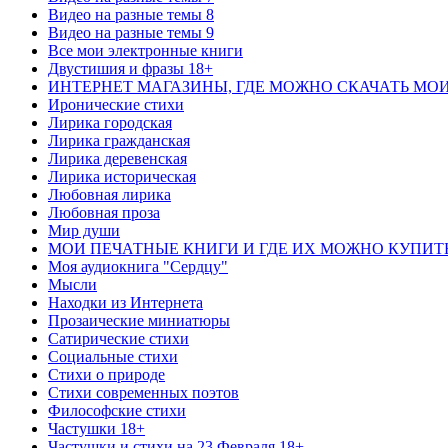
Видео на разные темы 8
Видео на разные темы 9
Все мои электронные книги
Двустишия и фразы 18+
ИНТЕРНЕТ МАГАЗИНЫ, ГДЕ МОЖНО СКАЧАТЬ МО
Иронические стихи
Лирика городская
Лирика гражданская
Лирика деревенская
Лирика историческая
Любовная лирика
Любовная проза
Мир души
МОИ ПЕЧАТНЫЕ КНИГИ И ГДЕ ИХ МОЖНО КУПИТ
Моя аудиокнига "Сердцу"
Мысли
Находки из Интернета
Прозаические миниатюры
Сатирические стихи
Социальные стихи
Стихи о природе
Стихи современных поэтов
Философские стихи
Частушки 18+
Частушки и стихи на 23 Февраля 18+