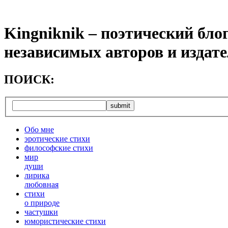
Kingniknik – поэтический бло
независимых авторов и издат
ПОИСК:
Обо мне
эротические стихи
философские стихи
мир
души
лирика
любовная
cтихи
о природе
частушки
юмористические стихи