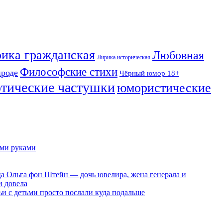
ика гражданская
Любовная
Лирика историческая
Философские стихи
ироде
Чёрный юмор 18+
отические частушки
юмористические
ими руками
ца Ольга фон Штейн — дочь ювелира, жена генерала и
и довела
ьи с детьми просто послали куда подальше