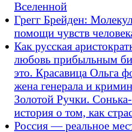
Вселенной
Грегг Брейден: Молеку
помощи чувств человек
Как русская аристократ
любовь прибыльным биз
это. Красавица Ольга 
жена генерала и крими
Золотой Ручки. Сонька-
история о том, как стра
Россия — реальное мест