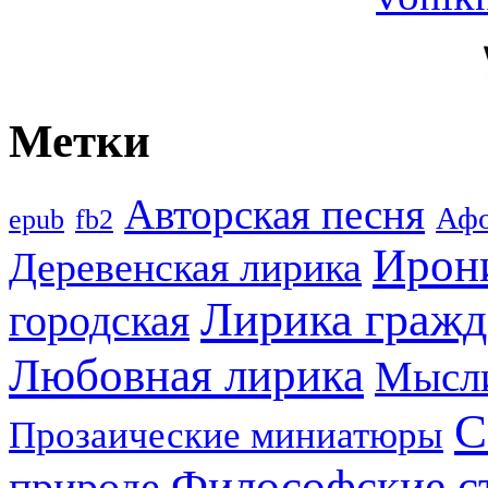
Метки
Авторская песня
Аф
epub
fb2
Ирон
Деревенская лирика
Лирика гражд
городская
Любовная лирика
Мысл
С
Прозаические миниатюры
Философские с
природе