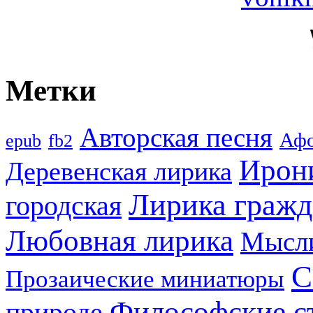
Метки
Авторская песня
Аф
epub
fb2
Ирон
Деревенская лирика
Лирика гражд
городская
Любовная лирика
Мысл
С
Прозаические миниатюры
Философские с
природе