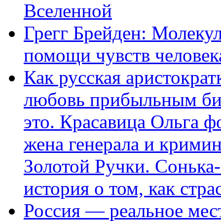
Вселенной
Грегг Брейден: Молеку
помощи чувств человек
Как русская аристократ
любовь прибыльным биз
это. Красавица Ольга 
жена генерала и крими
Золотой Ручки. Сонька-
история о том, как стра
Россия — реальное мест