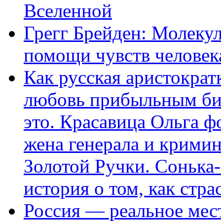
Вселенной
Грегг Брейден: Молеку
помощи чувств человек
Как русская аристократ
любовь прибыльным биз
это. Красавица Ольга 
жена генерала и крими
Золотой Ручки. Сонька-
история о том, как стра
Россия — реальное мест