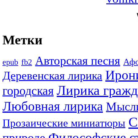
Метки
Авторская песня
Аф
epub
fb2
Ирон
Деревенская лирика
Лирика гражд
городская
Любовная лирика
Мысл
С
Прозаические миниатюры
Философские с
природе