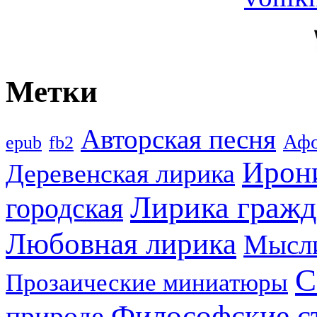
Метки
Авторская песня
Аф
epub
fb2
Ирон
Деревенская лирика
Лирика гражд
городская
Любовная лирика
Мысл
С
Прозаические миниатюры
Философские с
природе