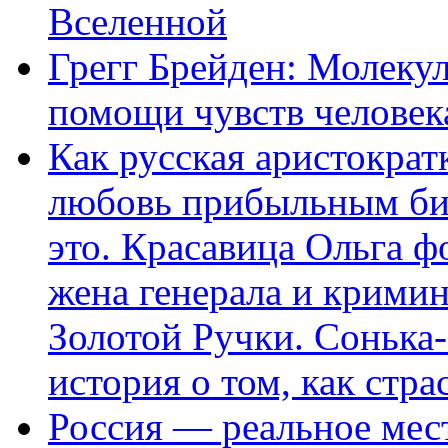
Вселенной
Грегг Брейден: Молеку
помощи чувств человек
Как русская аристократ
любовь прибыльным биз
это. Красавица Ольга 
жена генерала и крими
Золотой Ручки. Сонька-
история о том, как стра
Россия — реальное мест