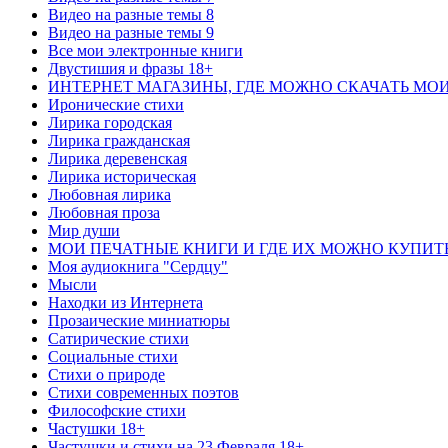
Видео на разные темы 8
Видео на разные темы 9
Все мои электронные книги
Двустишия и фразы 18+
ИНТЕРНЕТ МАГАЗИНЫ, ГДЕ МОЖНО СКАЧАТЬ МО
Иронические стихи
Лирика городская
Лирика гражданская
Лирика деревенская
Лирика историческая
Любовная лирика
Любовная проза
Мир души
МОИ ПЕЧАТНЫЕ КНИГИ И ГДЕ ИХ МОЖНО КУПИТ
Моя аудиокнига "Сердцу"
Мысли
Находки из Интернета
Прозаические миниатюры
Сатирические стихи
Социальные стихи
Стихи о природе
Стихи современных поэтов
Философские стихи
Частушки 18+
Частушки и стихи на 23 Февраля 18+