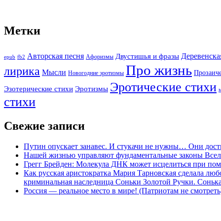
Метки
Авторская песня
Двустишья и фразы
Деревенска
Афоризмы
epub
fb2
Про жизнь
лирика
Мысли
Прозаич
Новогодние эротизмы
Эротические стихи
Эротизмы
Эзотерические стихи
стихи
Свежие записи
Путин опускает занавес. И стукачи не нужны… Они дост
Нашей жизнью управляют фундаментальные законы Все
Грегг Брейден: Молекула ДНК может исцелиться при пом
Как русская аристократка Мария Тарновская сделала люб
криминальная наследница Соньки Золотой Ручки. Сонька-З
Россия — реальное место в мире! (Патриотам не смотреть