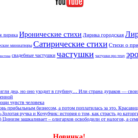
Лир
Иронические стихи
Лирика городская
я лирика
Сатирические стихи
Стихи о пр
еские миниатюры
частушки
эр
свадебные частушки
частушки про тещу
мистика
игли дна, но оно уходит в глубину… Или страна дураков — сво
ленной
ощи чувств человека
овь прибыльным бизнесом, а потом поплатилась за это. Красави
олотая ручка и Кочубчик: история о том, как страсть до каторг
) Цинизм зашкаливает – олигархов освободили от налогов, а сем
Новинка!