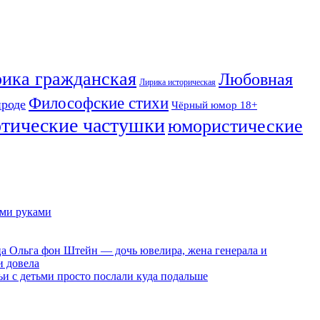
ика гражданская
Любовная
Лирика историческая
Философские стихи
ироде
Чёрный юмор 18+
отические частушки
юмористические
ими руками
ца Ольга фон Штейн — дочь ювелира, жена генерала и
и довела
ьи с детьми просто послали куда подальше