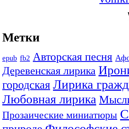
Метки
Авторская песня
Аф
epub
fb2
Ирон
Деревенская лирика
Лирика гражд
городская
Любовная лирика
Мысл
С
Прозаические миниатюры
Философские с
природе