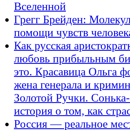
Вселенной
Грегг Брейден: Молеку
помощи чувств человек
Как русская аристократ
любовь прибыльным биз
это. Красавица Ольга 
жена генерала и крими
Золотой Ручки. Сонька-
история о том, как стра
Россия — реальное мест