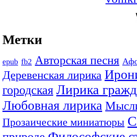
Метки
Авторская песня
Аф
epub
fb2
Ирон
Деревенская лирика
Лирика гражд
городская
Любовная лирика
Мысл
С
Прозаические миниатюры
Философские с
природе