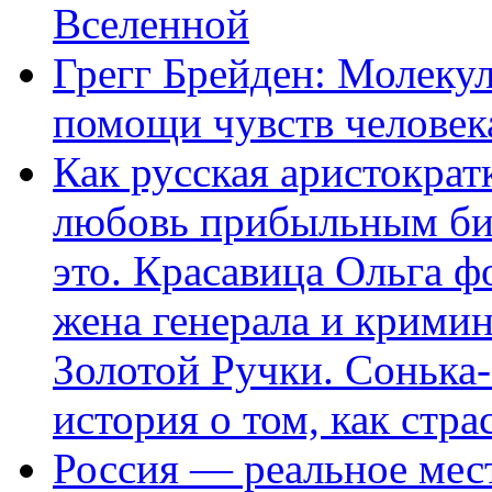
Вселенной
Грегг Брейден: Молеку
помощи чувств человек
Как русская аристократ
любовь прибыльным биз
это. Красавица Ольга 
жена генерала и крими
Золотой Ручки. Сонька-
история о том, как стра
Россия — реальное мест