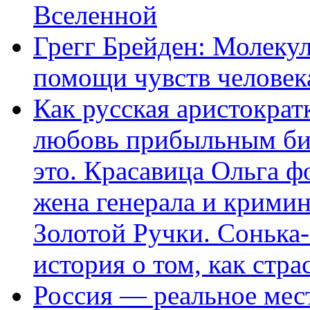
Вселенной
Грегг Брейден: Молеку
помощи чувств человек
Как русская аристократ
любовь прибыльным биз
это. Красавица Ольга 
жена генерала и крими
Золотой Ручки. Сонька-
история о том, как стра
Россия — реальное мест