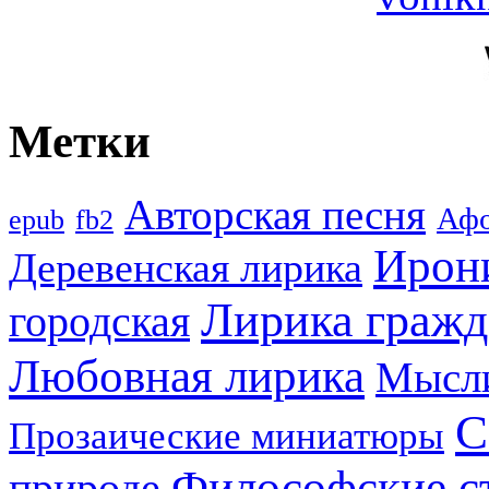
Метки
Авторская песня
Аф
epub
fb2
Ирон
Деревенская лирика
Лирика гражд
городская
Любовная лирика
Мысл
С
Прозаические миниатюры
Философские с
природе