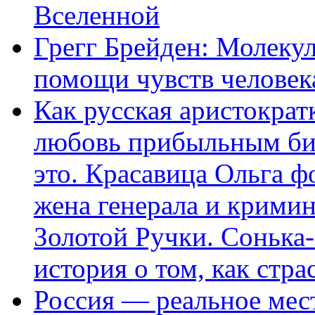
Вселенной
Грегг Брейден: Молеку
помощи чувств человек
Как русская аристократ
любовь прибыльным биз
это. Красавица Ольга 
жена генерала и крими
Золотой Ручки. Сонька-
история о том, как стра
Россия — реальное мест