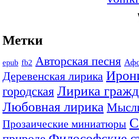
Метки
Авторская песня
Аф
epub
fb2
Ирон
Деревенская лирика
Лирика гражд
городская
Любовная лирика
Мысл
С
Прозаические миниатюры
Философские с
природе