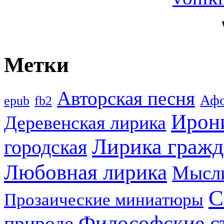
Метки
Авторская песня
Аф
epub
fb2
Ирон
Деревенская лирика
Лирика гражд
городская
Любовная лирика
Мысл
С
Прозаические миниатюры
Философские с
природе