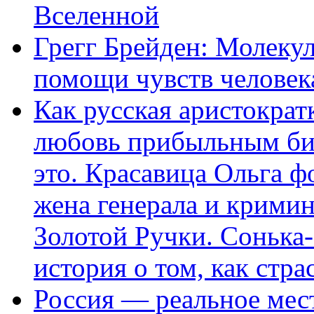
Вселенной
Грегг Брейден: Молеку
помощи чувств человек
Как русская аристократ
любовь прибыльным биз
это. Красавица Ольга 
жена генерала и крими
Золотой Ручки. Сонька-
история о том, как стра
Россия — реальное мест