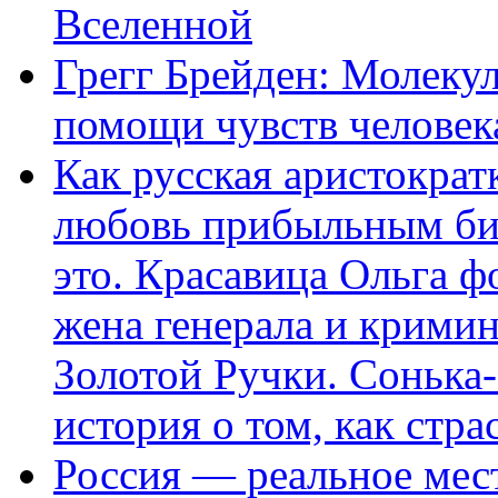
Вселенной
Грегг Брейден: Молеку
помощи чувств человек
Как русская аристократ
любовь прибыльным биз
это. Красавица Ольга 
жена генерала и крими
Золотой Ручки. Сонька-
история о том, как стра
Россия — реальное мест