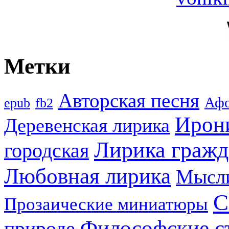
Метки
Авторская песня
Аф
epub
fb2
Ирон
Деревенская лирика
Лирика гражд
городская
Любовная лирика
Мысл
С
Прозаические миниатюры
Философские с
природе