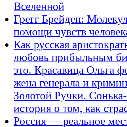
Вселенной
Грегг Брейден: Молеку
помощи чувств человек
Как русская аристократ
любовь прибыльным биз
это. Красавица Ольга 
жена генерала и крими
Золотой Ручки. Сонька-
история о том, как стра
Россия — реальное мест