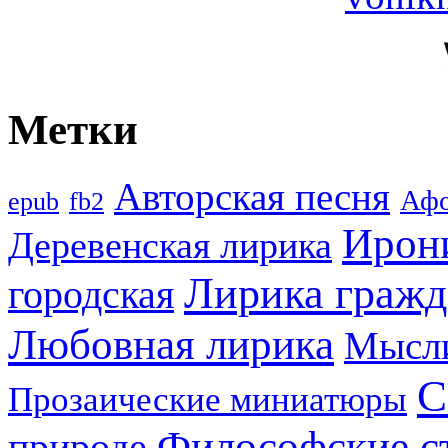
Метки
Авторская песня
Аф
epub
fb2
Ирон
Деревенская лирика
Лирика гражд
городская
Любовная лирика
Мысл
С
Прозаические миниатюры
Философские с
природе