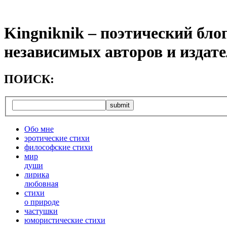
Kingniknik – поэтический бло
независимых авторов и издат
ПОИСК:
Обо мне
эротические стихи
философские стихи
мир
души
лирика
любовная
cтихи
о природе
частушки
юмористические стихи