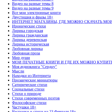
Видео на разные темы 8
Видео на разные темы 9
Все мои электронные книги
Двустишия и фразы 18+
ИНТЕРНЕТ МАГАЗИНЫ, ГДЕ МОЖНО СКАЧАТЬ МО
Иронические стихи
Лирика городская
Лирика гражданская
Лирика деревенская
Лирика историческая
Любовная лирика
Любовная проза
Мир души
МОИ ПЕЧАТНЫЕ КНИГИ И ГДЕ ИХ МОЖНО КУПИТ
Моя аудиокнига "Сердцу"
Мысли
Находки из Интернета
Прозаические миниатюры
Сатирические стихи
Социальные стихи
Стихи о природе
Стихи современных поэтов
Философские стихи
Частушки 18+
Частушки и стихи на 23 Февраля 18+