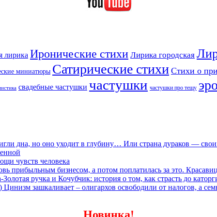
Лир
Иронические стихи
Лирика городская
я лирика
Сатирические стихи
Стихи о пр
еские миниатюры
частушки
эр
свадебные частушки
частушки про тещу
мистика
игли дна, но оно уходит в глубину… Или страна дураков — сво
ленной
ощи чувств человека
овь прибыльным бизнесом, а потом поплатилась за это. Красави
олотая ручка и Кочубчик: история о том, как страсть до каторг
) Цинизм зашкаливает – олигархов освободили от налогов, а сем
Новинка!