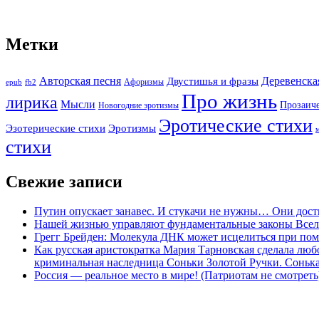
Метки
Авторская песня
Двустишья и фразы
Деревенска
Афоризмы
epub
fb2
Про жизнь
лирика
Мысли
Прозаич
Новогодние эротизмы
Эротические стихи
Эротизмы
Эзотерические стихи
стихи
Свежие записи
Путин опускает занавес. И стукачи не нужны… Они дост
Нашей жизнью управляют фундаментальные законы Все
Грегг Брейден: Молекула ДНК может исцелиться при пом
Как русская аристократка Мария Тарновская сделала люб
криминальная наследница Соньки Золотой Ручки. Сонька-З
Россия — реальное место в мире! (Патриотам не смотреть