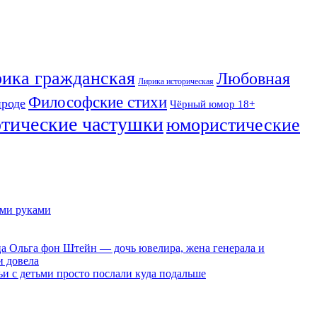
ика гражданская
Любовная
Лирика историческая
Философские стихи
ироде
Чёрный юмор 18+
отические частушки
юмористические
ими руками
ца Ольга фон Штейн — дочь ювелира, жена генерала и
и довела
ьи с детьми просто послали куда подальше