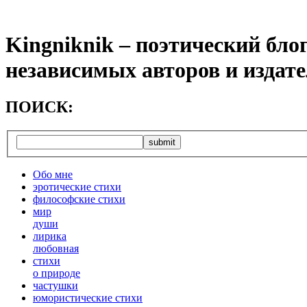
Kingniknik – поэтический бло
независимых авторов и издат
ПОИСК:
Обо мне
эротические стихи
философские стихи
мир
души
лирика
любовная
cтихи
о природе
частушки
юмористические стихи