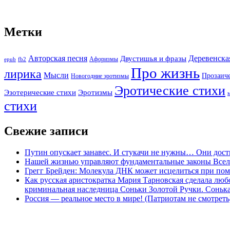
Метки
Авторская песня
Двустишья и фразы
Деревенска
Афоризмы
epub
fb2
Про жизнь
лирика
Мысли
Прозаич
Новогодние эротизмы
Эротические стихи
Эротизмы
Эзотерические стихи
стихи
Свежие записи
Путин опускает занавес. И стукачи не нужны… Они дост
Нашей жизнью управляют фундаментальные законы Все
Грегг Брейден: Молекула ДНК может исцелиться при пом
Как русская аристократка Мария Тарновская сделала люб
криминальная наследница Соньки Золотой Ручки. Сонька-З
Россия — реальное место в мире! (Патриотам не смотреть