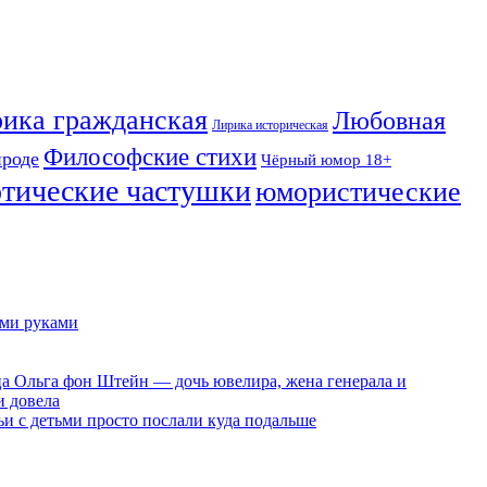
ика гражданская
Любовная
Лирика историческая
Философские стихи
ироде
Чёрный юмор 18+
отические частушки
юмористические
ими руками
ца Ольга фон Штейн — дочь ювелира, жена генерала и
и довела
ьи с детьми просто послали куда подальше