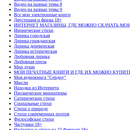
Видео на разные темы 8
Видео на разные темы 9
Все мои электронные книги
Двустишия и фразы 18+
ИНТЕРНЕТ МАГАЗИНЫ, ГДЕ МОЖНО СКАЧАТЬ МО
Иронические стихи
Лирика городская
Лирика гражданская
Лирика деревенская
Лирика историческая
Любовная лирика
Любовная проза
Мир души
МОИ ПЕЧАТНЫЕ КНИГИ И ГДЕ ИХ МОЖНО КУПИТ
Моя аудиокнига "Сердцу"
Мысли
Находки из Интернета
Прозаические миниатюры
Сатирические стихи
Социальные стихи
Стихи о природе
Стихи современных поэтов
Философские стихи
Частушки 18+
Частушки и стихи на 23 Февраля 18+