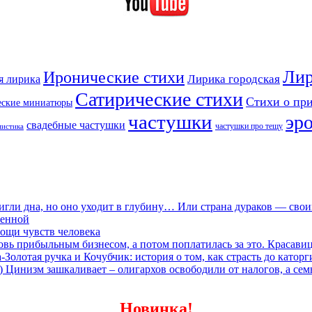
Лир
Иронические стихи
Лирика городская
я лирика
Сатирические стихи
Стихи о пр
еские миниатюры
частушки
эр
свадебные частушки
частушки про тещу
мистика
игли дна, но оно уходит в глубину… Или страна дураков — сво
ленной
ощи чувств человека
овь прибыльным бизнесом, а потом поплатилась за это. Красави
олотая ручка и Кочубчик: история о том, как страсть до каторг
) Цинизм зашкаливает – олигархов освободили от налогов, а сем
Новинка!