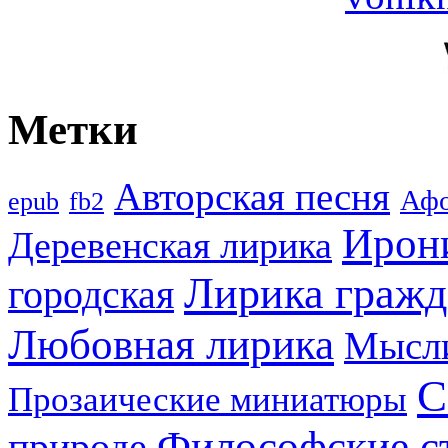
Метки
Авторская песня
Аф
epub
fb2
Ирон
Деревенская лирика
Лирика гражд
городская
Любовная лирика
Мысл
С
Прозаические миниатюры
Философские с
природе