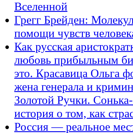
Вселенной
Грегг Брейден: Молеку
помощи чувств человек
Как русская аристократ
любовь прибыльным биз
это. Красавица Ольга 
жена генерала и крими
Золотой Ручки. Сонька-
история о том, как стра
Россия — реальное мест