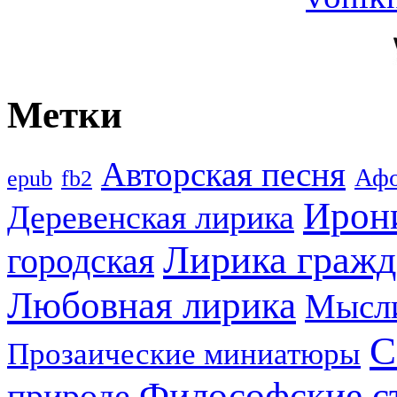
Метки
Авторская песня
Аф
epub
fb2
Ирон
Деревенская лирика
Лирика гражд
городская
Любовная лирика
Мысл
С
Прозаические миниатюры
Философские с
природе