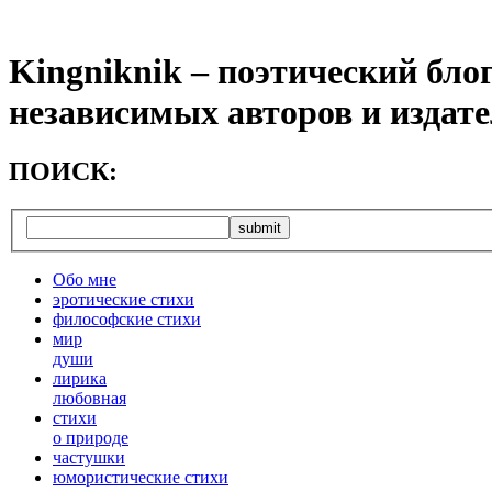
Kingniknik – поэтический бло
независимых авторов и издат
ПОИСК:
Обо мне
эротические стихи
философские стихи
мир
души
лирика
любовная
cтихи
о природе
частушки
юмористические стихи