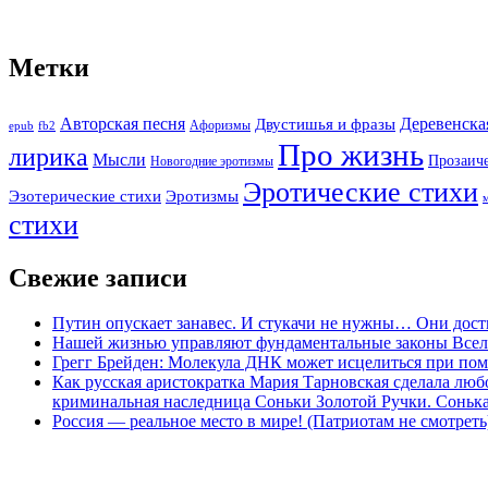
Метки
Авторская песня
Двустишья и фразы
Деревенска
Афоризмы
epub
fb2
Про жизнь
лирика
Мысли
Прозаич
Новогодние эротизмы
Эротические стихи
Эротизмы
Эзотерические стихи
стихи
Свежие записи
Путин опускает занавес. И стукачи не нужны… Они дост
Нашей жизнью управляют фундаментальные законы Все
Грегг Брейден: Молекула ДНК может исцелиться при пом
Как русская аристократка Мария Тарновская сделала люб
криминальная наследница Соньки Золотой Ручки. Сонька-З
Россия — реальное место в мире! (Патриотам не смотреть