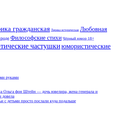
ика гражданская
Любовная
Лирика историческая
Философские стихи
ироде
Чёрный юмор 18+
отические частушки
юмористические
ими руками
ца Ольга фон Штейн — дочь ювелира, жена генерала и
и довела
ьи с детьми просто послали куда подальше