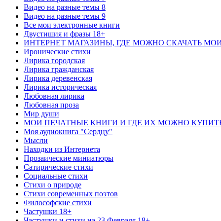
Видео на разные темы 8
Видео на разные темы 9
Все мои электронные книги
Двустишия и фразы 18+
ИНТЕРНЕТ МАГАЗИНЫ, ГДЕ МОЖНО СКАЧАТЬ МО
Иронические стихи
Лирика городская
Лирика гражданская
Лирика деревенская
Лирика историческая
Любовная лирика
Любовная проза
Мир души
МОИ ПЕЧАТНЫЕ КНИГИ И ГДЕ ИХ МОЖНО КУПИТ
Моя аудиокнига "Сердцу"
Мысли
Находки из Интернета
Прозаические миниатюры
Сатирические стихи
Социальные стихи
Стихи о природе
Стихи современных поэтов
Философские стихи
Частушки 18+
Частушки и стихи на 23 Февраля 18+