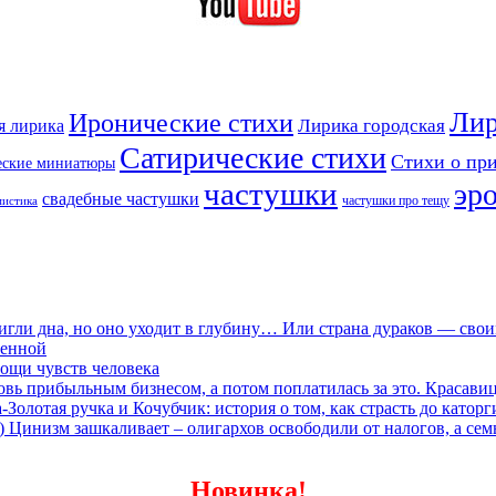
Лир
Иронические стихи
Лирика городская
я лирика
Сатирические стихи
Стихи о пр
еские миниатюры
частушки
эр
свадебные частушки
частушки про тещу
мистика
игли дна, но оно уходит в глубину… Или страна дураков — сво
ленной
ощи чувств человека
овь прибыльным бизнесом, а потом поплатилась за это. Красави
олотая ручка и Кочубчик: история о том, как страсть до каторг
) Цинизм зашкаливает – олигархов освободили от налогов, а сем
Новинка!