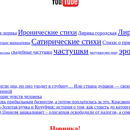
Лир
Иронические стихи
Лирика городская
я лирика
Сатирические стихи
Стихи о пр
еские миниатюры
частушки
эр
свадебные частушки
частушки про тещу
мистика
игли дна, но оно уходит в глубину… Или страна дураков — сво
ленной
ощи чувств человека
овь прибыльным бизнесом, а потом поплатилась за это. Красави
олотая ручка и Кочубчик: история о том, как страсть до каторг
) Цинизм зашкаливает – олигархов освободили от налогов, а сем
Новинка!