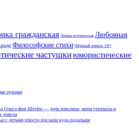
ика гражданская
Любовная
Лирика историческая
Философские стихи
ироде
Чёрный юмор 18+
отические частушки
юмористические
ими руками
ца Ольга фон Штейн — дочь ювелира, жена генерала и
и довела
ьи с детьми просто послали куда подальше