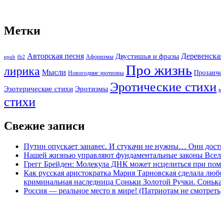
Метки
Авторская песня
Двустишья и фразы
Деревенска
Афоризмы
epub
fb2
Про жизнь
лирика
Мысли
Прозаич
Новогодние эротизмы
Эротические стихи
Эротизмы
Эзотерические стихи
стихи
Свежие записи
Путин опускает занавес. И стукачи не нужны… Они дост
Нашей жизнью управляют фундаментальные законы Все
Грегг Брейден: Молекула ДНК может исцелиться при пом
Как русская аристократка Мария Тарновская сделала люб
криминальная наследница Соньки Золотой Ручки. Сонька-З
Россия — реальное место в мире! (Патриотам не смотреть