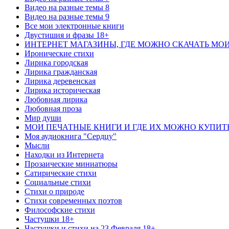
Видео на разные темы 8
Видео на разные темы 9
Все мои электронные книги
Двустишия и фразы 18+
ИНТЕРНЕТ МАГАЗИНЫ, ГДЕ МОЖНО СКАЧАТЬ МО
Иронические стихи
Лирика городская
Лирика гражданская
Лирика деревенская
Лирика историческая
Любовная лирика
Любовная проза
Мир души
МОИ ПЕЧАТНЫЕ КНИГИ И ГДЕ ИХ МОЖНО КУПИТ
Моя аудиокнига "Сердцу"
Мысли
Находки из Интернета
Прозаические миниатюры
Сатирические стихи
Социальные стихи
Стихи о природе
Стихи современных поэтов
Философские стихи
Частушки 18+
Частушки и стихи на 23 Февраля 18+