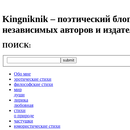
Kingniknik – поэтический бло
независимых авторов и издат
ПОИСК:
Обо мне
эротические стихи
философские стихи
мир
души
лирика
любовная
cтихи
о природе
частушки
юмористические стихи