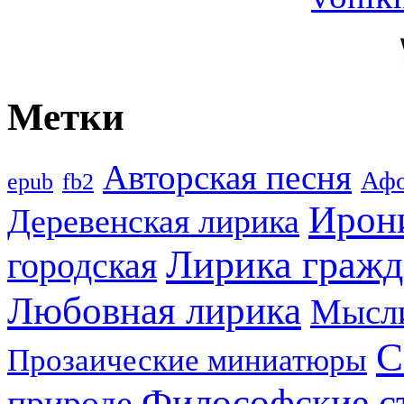
Метки
Авторская песня
Аф
epub
fb2
Ирон
Деревенская лирика
Лирика гражд
городская
Любовная лирика
Мысл
С
Прозаические миниатюры
Философские с
природе