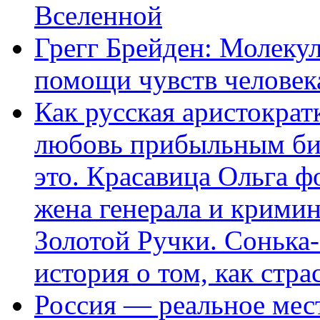
Вселенной
Грегг Брейден: Молеку
помощи чувств человек
Как русская аристократ
любовь прибыльным биз
это. Красавица Ольга 
жена генерала и крими
Золотой Ручки. Сонька-
история о том, как стра
Россия — реальное мест