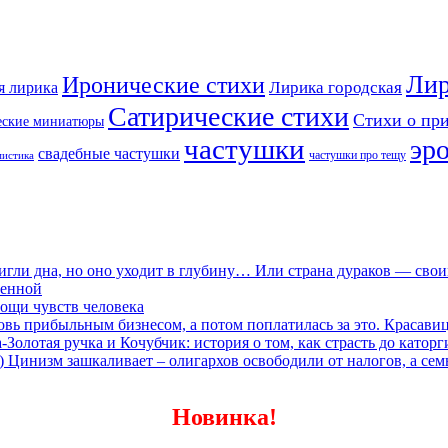
Лир
Иронические стихи
Лирика городская
я лирика
Сатирические стихи
Стихи о пр
еские миниатюры
частушки
эр
свадебные частушки
частушки про тещу
мистика
игли дна, но оно уходит в глубину… Или страна дураков — сво
ленной
ощи чувств человека
овь прибыльным бизнесом, а потом поплатилась за это. Красави
олотая ручка и Кочубчик: история о том, как страсть до каторг
) Цинизм зашкаливает – олигархов освободили от налогов, а сем
Новинка!