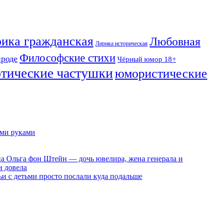
ика гражданская
Любовная
Лирика историческая
Философские стихи
ироде
Чёрный юмор 18+
отические частушки
юмористические
ими руками
ца Ольга фон Штейн — дочь ювелира, жена генерала и
и довела
ьи с детьми просто послали куда подальше