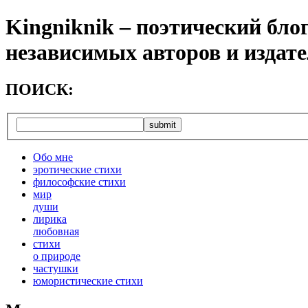
Kingniknik – поэтический бло
независимых авторов и издат
ПОИСК:
Обо мне
эротические стихи
философские стихи
мир
души
лирика
любовная
cтихи
о природе
частушки
юмористические стихи