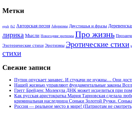
Метки
Авторская песня
Двустишья и фразы
Деревенска
Афоризмы
epub
fb2
Про жизнь
лирика
Мысли
Прозаич
Новогодние эротизмы
Эротические стихи
Эротизмы
Эзотерические стихи
стихи
Свежие записи
Путин опускает занавес. И стукачи не нужны… Они дост
Нашей жизнью управляют фундаментальные законы Все
Грегг Брейден: Молекула ДНК может исцелиться при пом
Как русская аристократка Мария Тарновская сделала люб
криминальная наследница Соньки Золотой Ручки. Сонька-З
Россия — реальное место в мире! (Патриотам не смотреть