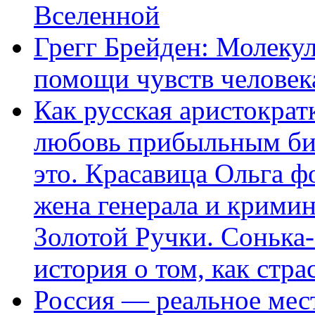
Вселенной
Грегг Брейден: Молеку
помощи чувств человек
Как русская аристократ
любовь прибыльным биз
это. Красавица Ольга 
жена генерала и крими
Золотой Ручки. Сонька-
история о том, как стра
Россия — реальное мест