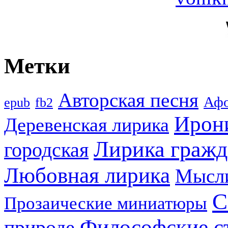
Метки
Авторская песня
Аф
epub
fb2
Ирон
Деревенская лирика
Лирика гражд
городская
Любовная лирика
Мысл
С
Прозаические миниатюры
Философские с
природе