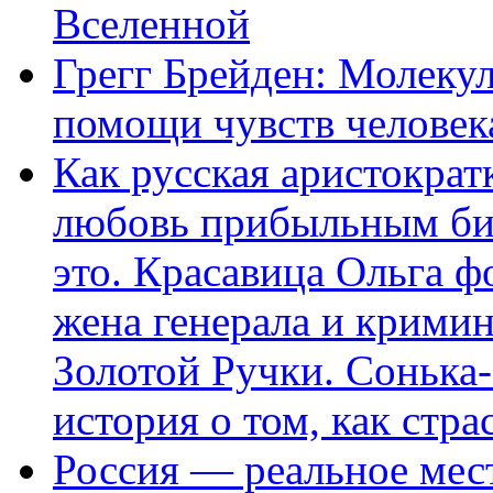
Вселенной
Грегг Брейден: Молеку
помощи чувств человек
Как русская аристократ
любовь прибыльным биз
это. Красавица Ольга 
жена генерала и крими
Золотой Ручки. Сонька-
история о том, как стра
Россия — реальное мест