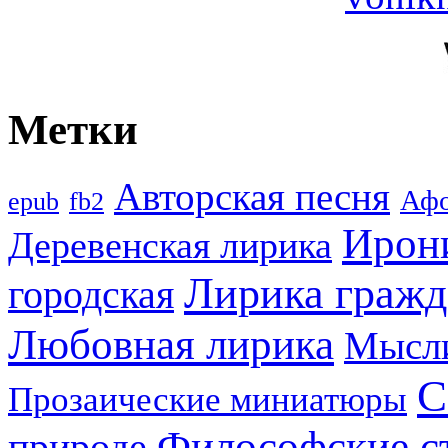
Метки
Авторская песня
Аф
epub
fb2
Ирон
Деревенская лирика
Лирика гражд
городская
Любовная лирика
Мысл
С
Прозаические миниатюры
Философские с
природе